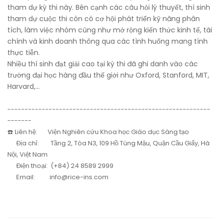
tham dự kỳ thi này. Bên cạnh các câu hỏi lý thuyết, thí sinh
tham dự cuộc thi còn có cơ hội phát triển kỹ năng phân
tích, làm việc nhóm cũng như mở rộng kiến thức kinh tế, tài
chính và kinh doanh thông qua các tình huống mang tính
thực tiễn.
Nhiều thí sinh đạt giải cao tại kỳ thi đã ghi danh vào các
trường đại học hàng đầu thế giới như Oxford, Stanford, MIT,
Harvard,...
-----------------------------------------------------------
-------
☎️ Liên hệ: Viện Nghiên cứu Khoa học Giáo dục Sáng tạo
Địa chỉ: Tầng 2, Tòa N3, 109 Hồ Tùng Mậu, Quận Cầu Giấy, Hà
Nội, Việt Nam
Điện thoại: (+84) 24 8589 2999
Email: info@rice-ins.com