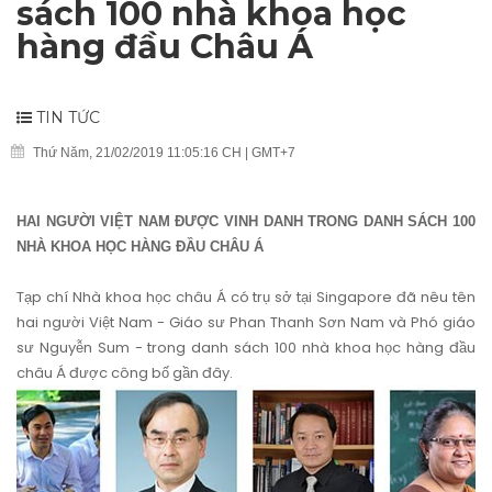
sách 100 nhà khoa học
hàng đầu Châu Á
TIN TỨC
Thứ Năm, 21/02/2019 11:05:16 CH | GMT+7
HAI NGƯỜI VIỆT NAM ĐƯỢC VINH DANH TRONG DANH SÁCH 100
NHÀ KHOA HỌC HÀNG ĐẦU CHÂU Á
Tạp chí Nhà khoa học châu Á có trụ sở tại Singapore đã nêu tên
hai người Việt Nam - Giáo sư Phan Thanh Sơn Nam và Phó giáo
sư Nguyễn Sum - trong danh sách 100 nhà khoa học hàng đầu
châu Á được công bố gần đây.