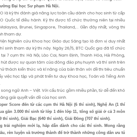
Trường Đại học Sư phạm Hà Nội.
O là kỳ thi đánh giá năng lực toàn cầu dành cho học sinh từ cấp
 Quốc tế điều hành. Kỳ thi được tổ chức thường niên tại nhiều
laysia, Brunei, Singapore, Thailand,... Gần đây nhất, vòng thi
inh tham dự.
 Viện Nghiên cứu Khoa học Giáo dục Sáng tạo là đơn vị duy nhất
í sinh tham dự kỳ thi này. Ngày 26/5, BTC Quốc gia đã tổ chức
h tại 7 cụm thi: Hà Nội, Lào Cai, Nam Định, Thanh Hóa, Hải Phòng,
thu hút được sự quan tâm của đông đảo phụ huynh và thí sinh trên
hử thách kiến thức và kĩ năng của bản thân với đề thi tiêu chuẩn
 việc học tập và phát triển tư duy Khoa học, Toán và Tiếng Anh
.
c song ngữ Anh – Việt. Với cấu trúc gồm nhiều phần, từ dễ đến khó
ăng giải quyết vấn đề của học sinh.
pper Score đến từ các cụm thi Hà Nội (6 thí sinh), Nghệ An (1 thí
ua gần 3.000 thí sinh từ lớp 1 đến lớp 11, tổng số giải ở cả 3 môn
thí sinh), Giải Bạc (640 thí sinh), Giải Đồng (707 thí sinh).
g trải nghiệm mới lạ, hấp dẫn dành cho các thí sinh. Mong rằng
ấu, rèn luyện và trưởng thành để trở thành những công dân ưu tú