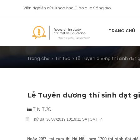
Viện Nghiên cứu Khoa học Giáo dục Sáng tạo
TRANG CHỦ
Trang chủ
Tin tức
Lễ Tuyên dương thí sinh đạt giả
Lễ Tuyên dương thí sinh đạt gi
TIN TỨC
Thứ Ba, 30/07/2019 10:19:11 SA | GMT+7
Ngày 20/7, tại cụm thi Hà Nội, h
ơn 1
7
00
thí sinh đạt gi