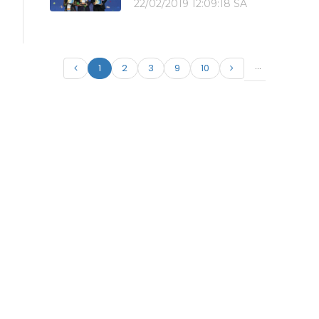
22/02/2019 12:09:18 SA
...
1
2
3
9
10