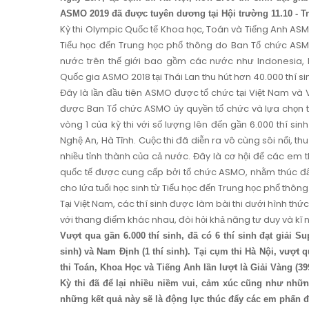
ASMO 2019 đã được tuyên dương tại Hội trường 11.10 - 
Kỳ thi Olympic Quốc tế Khoa học, Toán và Tiếng Anh ASM
Tiểu học đến Trung học phổ thông do Ban Tổ chức ASMO
nước trên thế giới bao gồm các nước như Indonesia, Ma
Quốc gia ASMO 2018 tại Thái Lan thu hút hơn 40.000 thí s
Đây là lần đầu tiên ASMO được tổ chức tại Việt Nam và
được Ban Tổ chức ASMO ủy quyền tổ chức và lựa chọn th
vòng 1 của kỳ thi với số lượng lên đến gần 6.000 thí sin
Nghệ An, Hà Tĩnh. Cuộc thi đã diễn ra vô cùng sôi nổi, 
nhiều tỉnh thành của cả nước. Đây là cơ hội để các em t
quốc tế được cung cấp bởi tổ chức ASMO, nhằm thúc đẩy
cho lứa tuổi học sinh từ Tiểu học đến Trung học phổ thông
Tại Việt Nam, các thí sinh được làm bài thi dưới hình thứ
với thang điểm khác nhau, đòi hỏi khả năng tư duy và kĩ n
Vượt qua gần 6.000 thí sinh, đã có 6 thí sinh đạt giải Su
sinh) và Nam Định (1 thí sinh). Tại cụm thi Hà Nội, vượt q
thi Toán, Khoa Học và Tiếng Anh lần lượt là Giải Vàng (399 
Kỳ thi đã để lại nhiều niềm vui, cảm xúc cũng như nhữn
những kết quả này sẽ là động lực thúc đẩy các em phấn đ