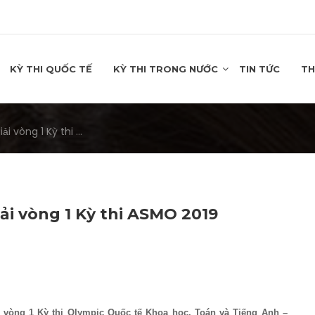
KỲ THI QUỐC TẾ
KỲ THI TRONG NƯỚC
TIN TỨC
TH
i vòng 1 Kỳ thi ...
ải vòng 1 Kỳ thi ASMO 2019
ải vòng 1 Kỳ thi Olympic Quốc tế Khoa học, Toán và Tiếng Anh –