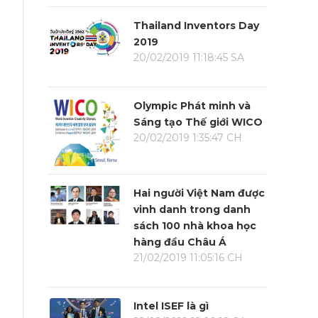
Thailand Inventors Day
2019
20/02/2019 11:18:45 SA
Olympic Phát minh và
Sáng tạo Thế giới WICO
20/02/2019 1:35:47 CH
Hai người Việt Nam được
vinh danh trong danh
sách 100 nhà khoa học
hàng đầu Châu Á
21/02/2019 11:05:16 CH
Intel ISEF là gì