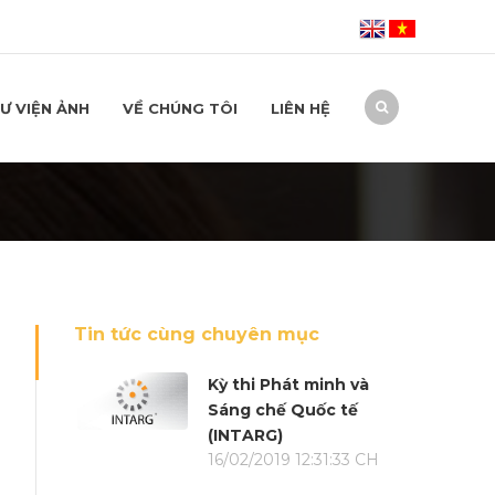
Ư VIỆN ẢNH
VỀ CHÚNG TÔI
LIÊN HỆ
Tin tức cùng chuyên mục
Kỳ thi Phát minh và
Sáng chế Quốc tế
(INTARG)
16/02/2019 12:31:33 CH