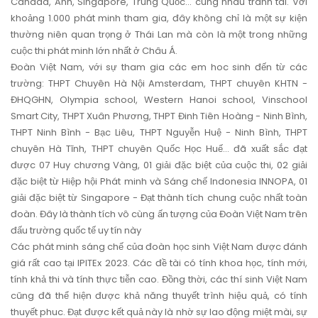
Canada, Anh, Singapore, Trung Quốc... cùng nhau tranh tài. Với
khoảng 1.000 phát minh tham gia, đây không chỉ là một sự kiện
thường niên quan trọng ở Thái Lan mà còn là một trong những
cuộc thi phát minh lớn nhất ở Châu Á.
Đoàn Việt Nam, với sự tham gia các em hoc sinh đến từ các
trường: THPT Chuyên Hà Nội Amsterdam, THPT chuyên KHTN -
ĐHQGHN, Olympia school, Western Hanoi school, Vinschool
Smart City, THPT Xuân Phương, THPT Đinh Tiên Hoàng - Ninh Bình,
THPT Ninh Bình - Bạc Liêu, THPT Nguyễn Huệ - Ninh Bình, THPT
chuyên Hà Tĩnh, THPT chuyên Quốc Học Huế… đã xuất sắc đạt
được 07 Huy chương Vàng, 01 giải đặc biệt của cuộc thi, 02 giải
đặc biệt từ Hiệp hội Phát minh và Sáng chế Indonesia INNOPA, 01
giải đặc biệt từ Singapore - Đạt thành tích chung cuộc nhất toàn
đoàn. Đây là thành tích vô cùng ấn tượng của Đoàn Việt Nam trên
đấu trường quốc tế uy tín này
Các phát minh sáng chế của đoàn học sinh Việt Nam được đánh
giá rất cao tại IPITEx 2023. Các đề tài có tính khoa học, tính mới,
tính khả thi và tính thực tiễn cao. Đồng thời, các thí sinh Việt Nam
cũng đã thể hiện được khả năng thuyết trình hiệu quả, có tính
thuyết phuc. Đạt được kết quả này là nhờ sự lao động miệt mài, sự