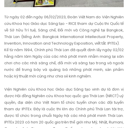
Từ ngày 02 đến ngày 06/02/2023, Đoàn Việt Nam do Viện Nghiên
cứu Khoa học Giáo dục Sáng tạo - RICE tham dự Cuộc thi Quốc tế
về Sở hữu Trí tuệ, Sáng chế, Đổi mới và Công nghệ tại Bangkok,
Thái Lan (tiếng Anh: Bangkok International Intellectual Property,
Invention, Innovation and Technology Exposition, viết tắt: IPITEx).
Kể từ năm 1994, Chính phủ Thái Lan đã quyết định lấy ngày 02/02
hằng năm làm Ngày của các nhà phát minh nhằm mang lại sân
chơi cho các nhà sáng chế, đổi mới và sáng tạo trong và ngoài
nước để trưng bày và quảng bá những phát minh, sản phẩm
hoặc kỹ thuật mới cũng như chia sẻ kinh nghiệm.
Viện Nghiên cứu Khoa học Giáo dục Sáng tạo vinh dự là đơn vị
được Hội đồng Nghiên cứu Khoa học quốc gia Thái Lan (NRCT) uỷ
quyền, đại diện cho Việt Nam tổ chức tuyển chọn các đội tuyển
tham dự IPITEx. Đây là cuộc thi lớn do Chính phủ Thái Lan tài trợ,
được tổ chức trong chuỗi Ngày hội các nhà phát minh Thái Lan.
IPITEx 2023 có hơn 20 quốc gia trên thế giới như Mỹ, Nhật, Rumani,