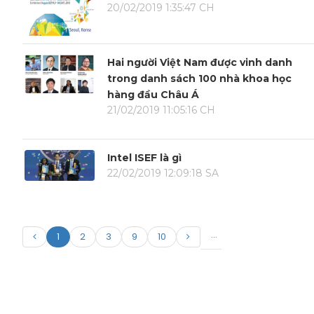
20/02/2019 1:35:47 CH
Hai người Việt Nam được vinh danh
trong danh sách 100 nhà khoa học
hàng đầu Châu Á
21/02/2019 11:05:16 CH
Intel ISEF là gì
22/02/2019 12:09:18 SA
...
1
2
3
9
10